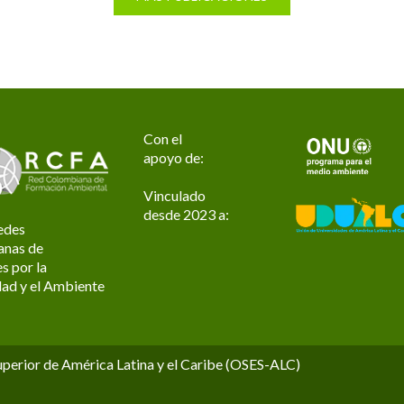
Con el
apoyo de:
Vinculado
desde 2023 a:
edes
anas de
s por la
dad y el Ambiente
uperior de América Latina y el Caribe (OSES-ALC)