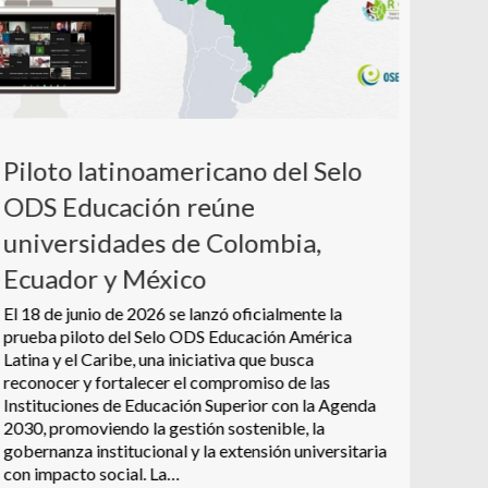
Ter
Com
uni
sob
Piloto latinoamericano del Selo
Como 
ODS Educación reúne
19 de 
universidades de Colombia,
susten
reflex
Ecuador y México
Sosten
Este e
El 18 de junio de 2026 se lanzó oficialmente la
Unive
prueba piloto del Selo ODS Educación América
del C
Latina y el Caribe, una iniciativa que busca
reconocer y fortalecer el compromiso de las
Instituciones de Educación Superior con la Agenda
2030, promoviendo la gestión sostenible, la
gobernanza institucional y la extensión universitaria
con impacto social. La…