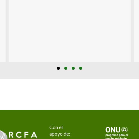
Slide group 1
Slide group 2
Slide group 3
Slide group 4
Con el
apoyo de: