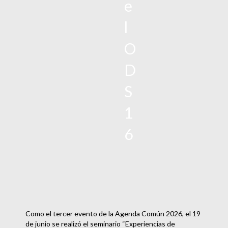
e
l
O
D
S
1
6
Como el tercer evento de la Agenda Común 2026, el 19
de junio se realizó el seminario “Experiencias de