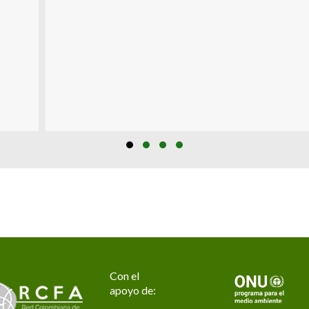
Slide group 1
Slide group 2
Slide group 3
Slide group 4
Con el
apoyo de: