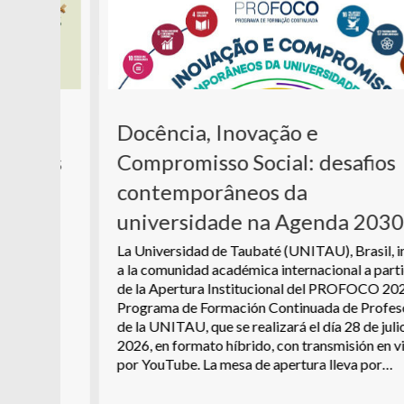
Docência, Inovação e
de
Compromisso Social: desafios
les
contemporâneos da
del
ad
universidade na Agenda 2030
 a
e
La Universidad de Taubaté (UNITAU), Brasil, invita
 se
a la comunidad académica internacional a participar
o de
de la Apertura Institucional del PROFOCO 2026/2,
son…
Programa de Formación Continuada de Profesores
de la UNITAU, que se realizará el día 28 de julio de
2026, en formato híbrido, con transmisión en vivo
por YouTube. La mesa de apertura lleva por…