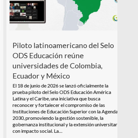
Ter
Com
uni
sob
Piloto latinoamericano del Selo
Como 
ODS Educación reúne
19 de 
universidades de Colombia,
susten
reflex
Ecuador y México
Sosten
Este e
El 18 de junio de 2026 se lanzó oficialmente la
Unive
prueba piloto del Selo ODS Educación América
del C
Latina y el Caribe, una iniciativa que busca
reconocer y fortalecer el compromiso de las
Instituciones de Educación Superior con la Agenda
2030, promoviendo la gestión sostenible, la
gobernanza institucional y la extensión universitaria
con impacto social. La…