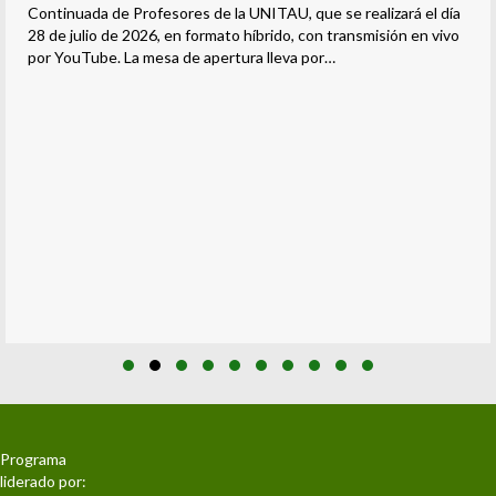
Continuada de Profesores de la UNITAU, que se realizará el día
28 de julio de 2026, en formato híbrido, con transmisión en vivo
por YouTube. La mesa de apertura lleva por…
Slide group 1
Slide group 2
Slide group 3
Slide group 4
Slide group 5
Slide group 6
Slide group 7
Slide group 8
Slide group 9
Slide group 10
Programa
liderado por: