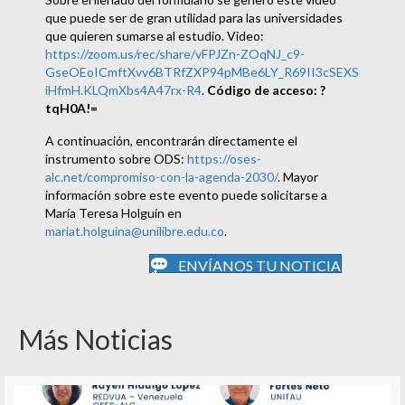
que puede ser de gran utilidad para las universidades
que quieren sumarse al estudio. Video:
https://zoom.us/rec/share/vFPJZn-ZOqNJ_c9-
GseOEoICmftXvv6BTRfZXP94pMBe6LY_R69II3cSEXS
iHfmH.KLQmXbs4A47rx-R4
.
Código de acceso: ?
tqH0A!=
A continuación, encontrarán directamente el
instrumento sobre ODS:
https://oses-
alc.net/compromiso-con-la-agenda-2030/
. Mayor
información sobre este evento puede solicitarse a
María Teresa Holguín en
mariat.holguina@unilibre.edu.co
.
ENVÍANOS TU NOTICIA
Más Noticias