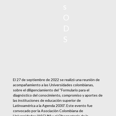
s
O
D
S
El 27 de septiembre de 2022 se realizó una reunión de
acompañamiento a las Universidades colombianas,
sobre el diligenciamiento del “Formulario para el
diagnóstico del conocimiento, compromiso y aportes de
las instituciones de educación superior de
Latinoamérica a la Agenda 2030”. Este evento fue
convocado por la Asociación Colombiana de
Universidades (ASCUN) y el Observatorio de la