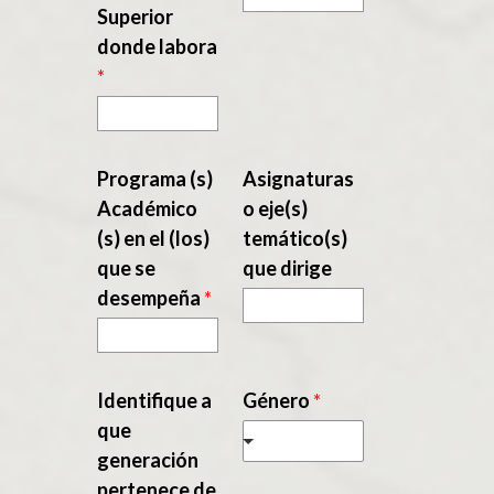
Superior
donde labora
*
Programa (s)
Asignaturas
Académico
o eje(s)
(s) en el (los)
temático(s)
que se
que dirige
desempeña
*
Identifique a
Género
*
que
generación
pertenece de