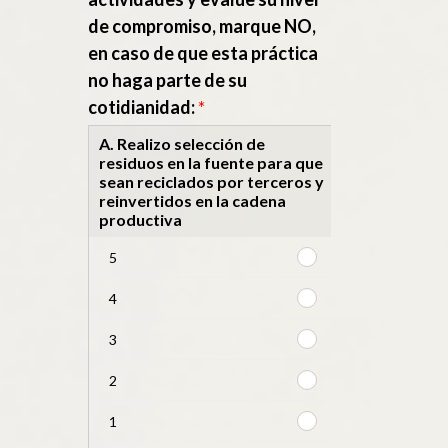
de compromiso, marque NO,
en caso de que esta práctica
no haga parte de su
cotidianidad:
*
A. Realizo selección de
residuos en la fuente para que
sean reciclados por terceros y
reinvertidos en la cadena
productiva
A.
5
Realizo
selección
A.
4
de
Realizo
residuos
selección
A.
3
en
de
Realizo
la
residuos
selección
A.
2
fuente
en
de
Realizo
para
la
residuos
selección
A.
1
que
fuente
en
de
Realizo
sean