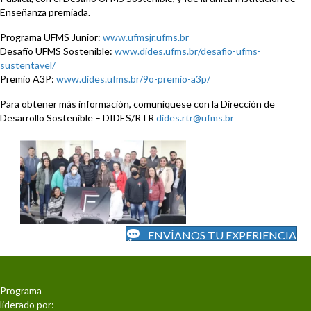
Enseñanza premiada.
Programa UFMS Junior:
www.ufmsjr.ufms.br
Desafío UFMS Sostenible:
www.dides.ufms.br/desafio-ufms-
sustentavel/
Premio A3P:
www.dides.ufms.br/9o-premio-a3p/
Para obtener más información, comuníquese con la Dirección de
Desarrollo Sostenible – DIDES/RTR
dides.rtr@ufms.br
ENVÍANOS TU EXPERIENCIA
Programa
liderado por: